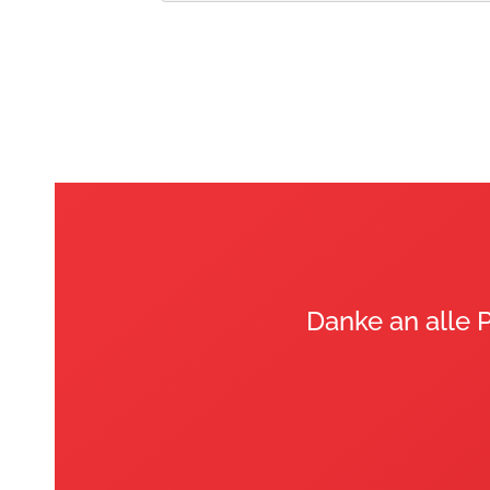
Geschäftsstelle
Startgemeinschaft der
Sportschwimmer in Dortmund 
V.
Poststr. 4
58239 Schwerte
Danke an alle 