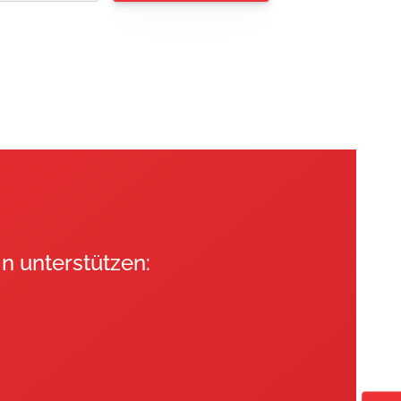
nsere Stammvereine
SV Westfalen Dortmund 1896 e.V.
SV Hellas 1923 e.V.
Freier Sportverein 1898
rtmund e. V.
n unterstützen: