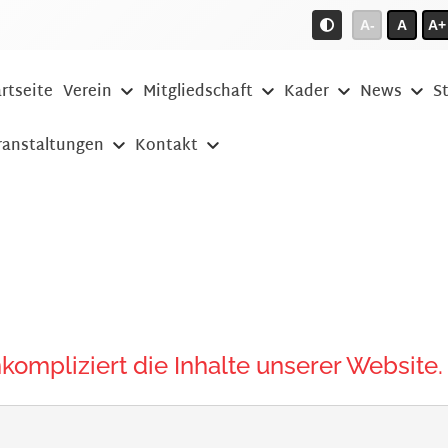
A-
A
A+
rtseite
Verein
Mitgliedschaft
Kader
News
S
ranstaltungen
Kontakt
ompliziert die Inhalte unserer Website.