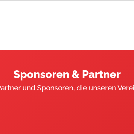
So erreichst du uns
U
02 304 - 280 600
e.
info@sg-dortmund.de
Do
Sponsoren & Partner
Partner und Sponsoren, die unseren Verei